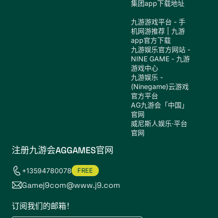
集团app下载地址
九游游戏平台 - 手
机网游推荐 | 九游
app官方下载
九游娱乐官方网站 -
NINE GAME - 九游
游戏中心
九游娱乐 -
(Ninegame)云游戏
官方平台
AG九游会「中国」
官网
威尼斯人娱乐·平台
官网
注册九游会AGGAMES官网
+13594780078
FREE
Gamej9com@www.j9.com
订阅我们的邮箱！