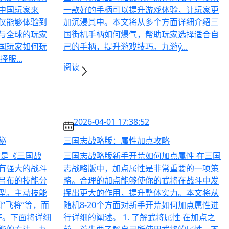
中国玩家来
一款好的手柄可以提升游戏体验，让玩家更
仅能够体验到
加沉浸其中。本文将从多个方面详细介绍三
与全球的玩家
国街机手柄如何爆气，帮助玩家选择适合自
国玩家如何玩
己的手柄，提升游戏技巧。九游ӱ...
服...
阅读
2026-04-01 17:38:52
秘
三国志战略版：属性加点攻略
布是《三国战
三国志战略版新手开荒如何加点属性 在三国
有强大的战斗
志战略版中，加点属性是非常重要的一项策
吕布的技能分
略。合理的加点能够使你的武将在战斗中发
型。主动技能
挥出更大的作用，提升整体实力。本文将从
和“飞将”等，而
随机8-20个方面对新手开荒如何加点属性进
”等。下面将详细
行详细的阐述。 1. 了解武将属性 在加点之