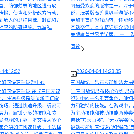
富、防御薄弱的地区进行攻
内最受欢迎的版本之一。对于
情报、侦查和分析敌方行动，
说，玩美版魔兽世界手游版不
到敌人的劫掠目标、时间和方
更加丰富的游戏内容，还能够
应的防御措施。九游ӱ...
互动交流。本文将详细介绍中
美版魔兽世界手游版。 一、选择
阅读
 14:12:52
2026-04-04 14:28:35
手如何快速升级为中心
三国战纪：吕布技能刷法大揭
手如何快速升级 在《三国无双
1. 三国战纪吕布技能介绍 吕
中，快速升级是每位新手玩家
纪》中的一名重要角色，他拥
技巧。通过快速升级，玩家可
力和独特的技能。在游戏中，
实力，解锁更多的技能和装
为主动技能和被动技能两种类
受游戏的乐趣。本文将从多个
包括“方天画戟”、“无双突袭”
家介绍如何快速升级。 1.选择
被动技能则有“无敌”和“猛攻