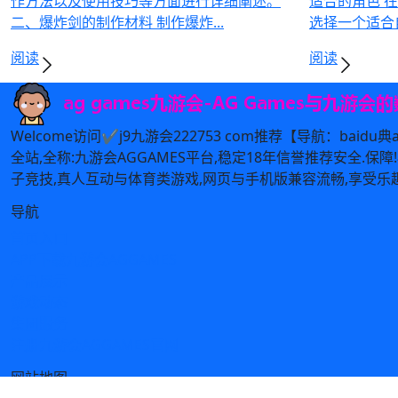
作方法以及使用技巧等方面进行详细阐述。
适合的角色 
二、爆炸剑的制作材料 制作爆炸...
选择一个适合自
阅读
阅读
Welcome访问✔j9九游会222753 com推荐【导航：baidu
全站,全称:九游会AGGAMES平台,稳定18年信誉推荐安全.保障!极致体验
子竞技,真人互动与体育类游戏,网页与手机版兼容流畅,享受乐
导航
首页入口
APP下载九游会AGGAMES
产品展示
游戏动态
集团服务
注册九游会AGGAMES官网
网站地图